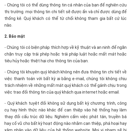
- Chúng tôi có thể dùng thông tin cá nhân của bạn để nghiên cứu
thị trường. mọi thông tin chi tiết sẽ được ẩn và chỉ được dùng để
thống kê. Quý khách có thể từ chối không tham gia bất cứ lúc
nào.
2. Bảo mật
- Chúng tôi có biện pháp thích hợp về kỹ thuật và an ninh để ngăn
chặn truy cập trái phép hoặc trái pháp luật hoặc mất mát hoặc
tiêu hủy hoặc thiệt hại cho thông tin của bạn.
- Chúng tôi khuyên quý khách không nên đưa thông tin chi tiết về
việc thanh toán với bất kỳ ai bằng e-mail, chúng tôi không chịu
trách nhiệm về những mất mát quý khách có thể gánh chịu trong
việc trao đổi thông tin của quý khách qua internet hoặc email.
- Quý khách tuyệt đối không sử dụng bất kỳ chương trình, công
cụ hay hình thức nào khác để can thiệp vào hệ thống hay làm
thay đổi cấu trúc dữ liệu. Nghiêm cấm việc phát tán, truyền bá
hay cổ vũ cho bất kỳ hoạt động nào nhằm can thiệp, phá hoại hay
xâm nhập vào dữ liệu của hệ thống website. Mọi vi phạm sẽ bị