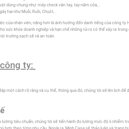
ồ vật dùng chung như: máy check vân tay, tay nắm cửa,...
ây hại như Muỗi, Ruồi, Chuột,...
ệc của nhân viên, nặng hơn là ảnh hưởng đến danh tiếng của công ty. 
cho sức khỏe doanh nghiệp và hạn chế những rủi ro có thể xảy ra trong
ôi trường sạch sẽ và an toàn.
 công ty:
p một cách rõ ràng và cụ thể, thông qua đó, chúng tôi sẽ lên lịch để 
tế
ường tiêu chuẩn, chúng tôi sẽ tiến hành đo lường mức độ ô nhiễm tro
phù hợp theo từng nhu cầu. Ngoài ra, Minh Casa sẽ thảo luận và trang 