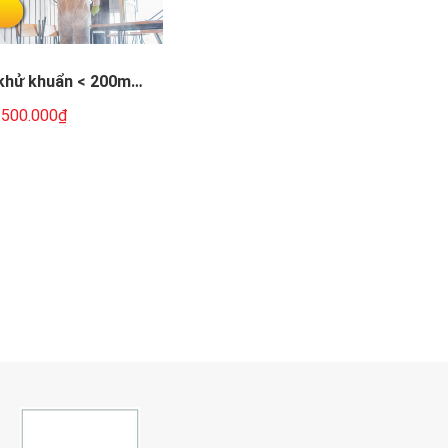
 khử khuẩn < 200m2
(Khu vực: TP.HCM - 01 lần)
500.000₫