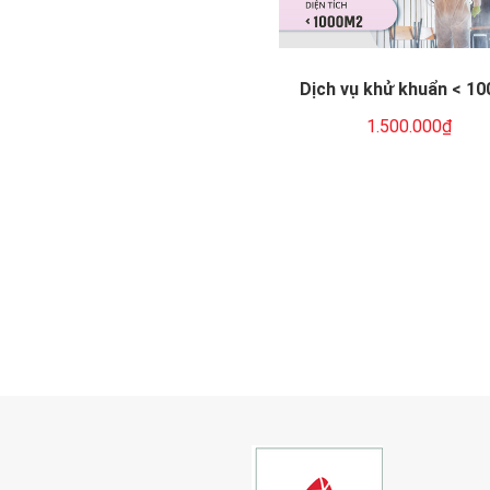
Dịch vụ khử khuẩn < 1
(Khu vực: TP.HCM - 01 
1.500.000₫