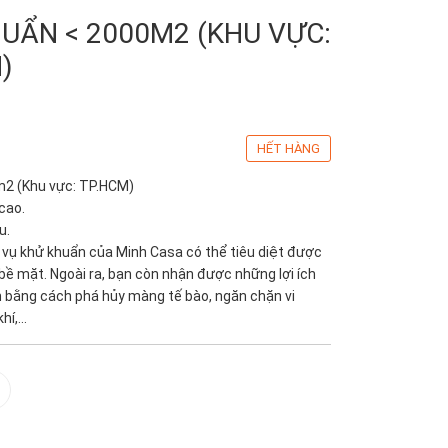
HUẨN < 2000M2 (KHU VỰC:
)
HẾT HÀNG
m2 (Khu vực: TP.HCM)
cao.
u.
 vụ khử khuẩn của Minh Casa có thể tiêu diệt được
 bề mặt. Ngoài ra, bạn còn nhận được những lợi ích
 bằng cách phá hủy màng tế bào, ngăn chặn vi
í,...