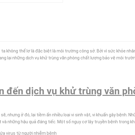
ta không thể lơ là đặc biệt là môi trường công sở. Bởi vì sức khỏe nhâ
ng lại những dịch vụ khử trùng văn phòng chất lượng bảo vệ môi trường
n đến dịch vụ khử trùng văn p
sẽ, nhưng ở đó, lại tiềm ẩn nhiều loại vi sinh vật, vi khuẩn gây bệnh.
t và những hậu quả đáng tiếc. Một số nguy cơ lây truyền bệnh trong kh
hứa virus từ người nhiễm bệnh