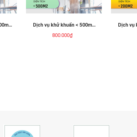
000m2
Dịch vụ khử khuẩn < 500m2
Dịch vụ
lần)
(Khu vực: TP.HCM - 01 lần)
800.000₫