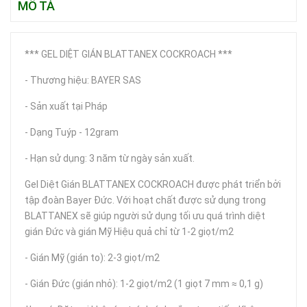
MÔ TẢ
*** GEL DIỆT GIÁN BLATTANEX COCKROACH ***
- Thương hiệu: BAYER SAS
- Sản xuất tại Pháp
- Dạng Tuýp - 12gram
- Hạn sử dụng: 3 năm từ ngày sản xuất.
Gel Diệt Gián BLATTANEX COCKROACH được phát triển bởi
tập đoàn Bayer Đức. Với hoạt chất được sử dụng trong
BLATTANEX sẽ giúp người sử dụng tối ưu quá trình diệt
gián Đức và gián Mỹ Hiệu quả chỉ từ 1-2 giọt/m2
- Gián Mỹ (gián to): 2-3 giọt/m2
- Gián Đức (gián nhỏ): 1-2 giọt/m2 (1 giọt 7 mm ≈ 0,1 g)